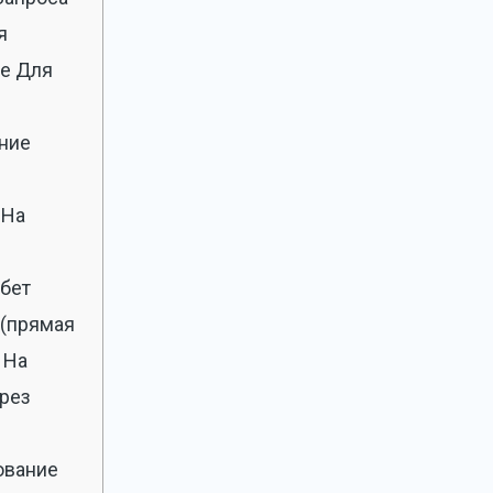
я
е Для
ние
 На
хбет
 (прямая
 На
ерез
ование