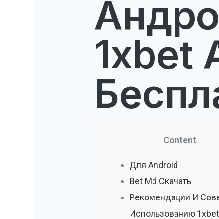
Андро
1xbet 
Беспл
Content
Для Android
Bet Md Скачать
Рекомендации И Сов
Использованию 1xbet