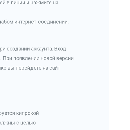
ей в линии и нажмите на
слабом интернет-соединении.
ри создании аккаунта. Вход
. При появлении новой версии
ке вы перейдете на сайт
ируется кипрской
должны с целью