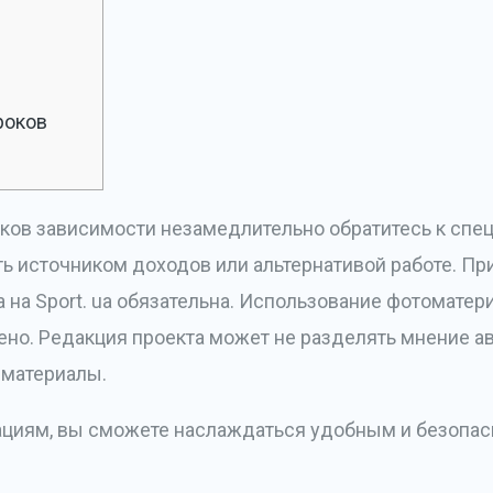
роков
ов зависимости незамедлительно обратитесь к специ
ть источником доходов или альтернативой работе. П
 на Sport. ua обязательна. Использование фотоматер
но. Редакция проекта может не разделять мнение ав
 материалы.
циям, вы сможете наслаждаться удобным и безопас