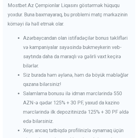
Mostbet Az Çempionlar Liqasını göstərmək hüququ
yoxdur. Buna baxmayaraq, bu problemi matç mərkəzinin
köməyi ilə həll etmək olar.
Azərbaycandan olan istifadəçilər bonus təklifləri
və kampaniyalar sayəsində bukmeykerin veb-
saytında daha da maraqlı və gəlirli vaxt keçirə
bilərlər.
Siz burada həm əylənə, həm də böyük məbləğlər
qazana bilərsiniz!
Salamlama bonusu ilə idman mərclərində 550
AZN-ə qədər 125% + 30 PF, yaxud da kazino
mərclərində ilk depozitinizdə 125% + 30 PF əldə
edə bilərsiniz.
Xeyr, ancaq tətbiqdə profilinizlə oynamaq üçün