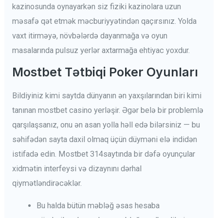
kazinosunda oynayarkən siz fiziki kazinolara uzun
məsafə qət etmək məcburiyyətindən qaçırsınız. Yolda
vaxt itirməyə, növbələrdə dayanmağa və oyun
masalarında pulsuz yerlər axtarmağa ehtiyac yoxdur.
Mostbet Tətbiqi Poker Oyunları
Bildiyiniz kimi saytda dünyanın ən yaxşılarından biri kimi
tanınan mostbet casino yerləşir. Əgər belə bir problemlə
qarşılaşsanız, onu ən asan yolla həll edə bilərsiniz — bu
səhifədən sayta daxil olmaq üçün düyməni elə indidən
istifadə edin. Mostbet 314saytında bir dəfə oyunçular
xidmətin interfeysi və dizaynını dərhal
qiymətləndirəcəklər.
Bu halda bütün məbləğ əsas hesaba