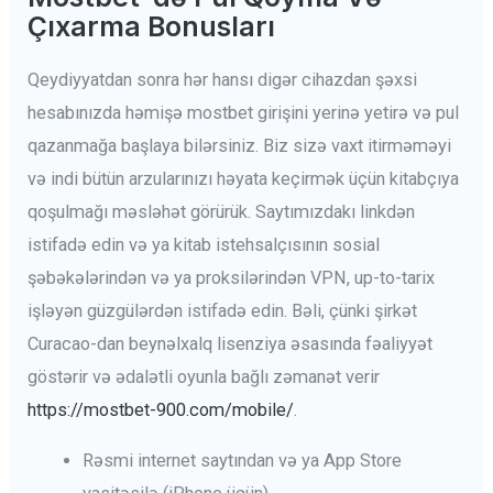
Çıxarma Bonusları
Qeydiyyatdan sonra hər hansı digər cihazdan şəxsi
hesabınızda həmişə mostbet girişini yerinə yetirə və pul
qazanmağa başlaya bilərsiniz. Biz sizə vaxt itirməməyi
və indi bütün arzularınızı həyata keçirmək üçün kitabçıya
qoşulmağı məsləhət görürük. Saytımızdakı linkdən
istifadə edin və ya kitab istehsalçısının sosial
şəbəkələrindən və ya proksilərindən VPN, up-to-tarix
işləyən güzgülərdən istifadə edin. Bəli, çünki şirkət
Curacao-dan beynəlxalq lisenziya əsasında fəaliyyət
göstərir və ədalətli oyunla bağlı zəmanət verir
https://mostbet-900.com/mobile/
.
Rəsmi internet saytından və ya App Store