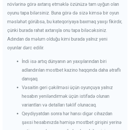
növlərinə görə axtarış etməklə özünüzə tam uyğun olan
oyunu tapa bilərsiniz. Buna görə də sizə kimsə bir oyun
məsləhət görübsə, bu kateqoriyaya baxmaq yaxşı fikirdir,
çünki burada rahat axtarışla onu tapa biləcəksiniz.
Adından da məlum olduğu kimi burada yalnız yeni
oyunlar dərc edilir.
İndi isə artıq dünyanın ən yaxşılarından biri
adlandırılan mostbet kazino haqqında daha ətraflı
danışaq.
Vəsaitin geri çəkilməsi üçün oyunçuya yalnız
hesabın yeniləndirmək üçün istifadə olunan
variantları və detalları təklif olunacaq.
Qeydiyyatdan sonra hər hansı digər cihazdan
şəxsi hesabınızda həmişə mostbet girişini yerinə