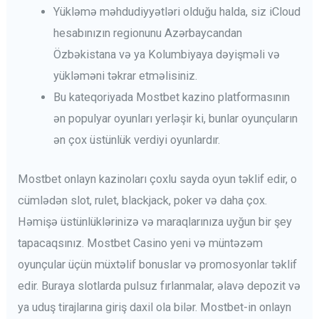
Yükləmə məhdudiyyətləri olduğu halda, siz iCloud
hesabınızın regionunu Azərbaycandan
Özbəkistana və ya Kolumbiyaya dəyişməli və
yükləməni təkrar etməlisiniz.
Bu kateqoriyada Mostbet kazino platformasının
ən populyar oyunları yerləşir ki, bunlar oyunçuların
ən çox üstünlük verdiyi oyunlardır.
Mostbet onlayn kazinoları çoxlu sayda oyun təklif edir, o
cümlədən slot, rulet, blackjack, poker və daha çox.
Həmişə üstünlüklərinizə və maraqlarınıza uyğun bir şey
tapacaqsınız. Mostbet Casino yeni və müntəzəm
oyunçular üçün müxtəlif bonuslar və promosyonlar təklif
edir. Buraya slotlarda pulsuz fırlanmalar, əlavə depozit və
ya uduş tirajlarına giriş daxil ola bilər. Mostbet-in onlayn