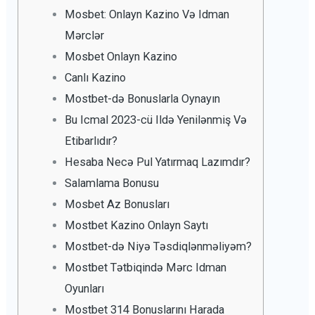
Mosbet: Onlayn Kazino Və Idman
Mərclər
Mosbet Onlayn Kazino
Canlı Kazino
Mostbet-də Bonuslarla Oynayın
Bu Icmal 2023-cü Ildə Yenilənmiş Və
Etibarlıdır?
Hesaba Necə Pul Yatırmaq Lazımdır?
Salamlama Bonusu
Mosbet Az Bonusları
Mostbet Kazino Onlayn Saytı
Mostbet-də Niyə Təsdiqlənməliyəm?
Mostbet Tətbiqində Mərc Idman
Oyunları
Mostbet 314 Bonuslarını Harada