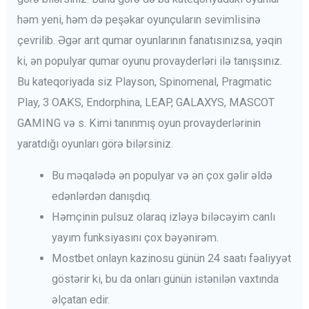
həm yeni, həm də peşəkar oyunçuların sevimlisinə
çevrilib. Əgər arıt qumar oyunlarının fanatısınızsa, yəqin
ki, ən populyar qumar oyunu provayderləri ilə tanışsınız.
Bu kateqoriyada siz Playson, Spinomenal, Pragmatic
Play, 3 OAKS, Endorphina, LEAP, GALAXYS, MASCOT
GAMING və s. Kimi tanınmış oyun provayderlərinin
yaratdığı oyunları görə bilərsiniz.
Bu məqalədə ən populyar və ən çox gəlir əldə
edənlərdən danışdıq.
Həmçinin pulsuz olaraq izləyə biləcəyim canlı
yayım funksiyasını çox bəyənirəm.
Mostbet onlayn kazinosu günün 24 saatı fəaliyyət
göstərir ki, bu da onları günün istənilən vaxtında
əlçatan edir.