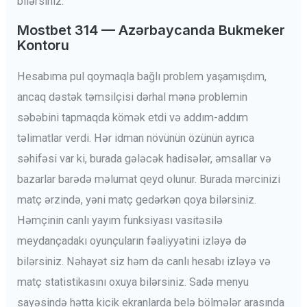
bilərsiniz.
Mostbet 314 — Azərbaycanda Bukmeker
Kontoru
Hesabıma pul qoymaqla bağlı problem yaşamışdım,
ancaq dəstək təmsilçisi dərhal mənə problemin
səbəbini tapmaqda kömək etdi və addım-addım
təlimatlar verdi. Hər idman növünün özünün ayrıca
səhifəsi var ki, burada gələcək hadisələr, əmsallar və
bazarlar barədə məlumat qeyd olunur. Burada mərcinizi
matç ərzində, yəni matç gedərkən qoya bilərsiniz.
Həmçinin canlı yayım funksiyası vasitəsilə
meydançadakı oyunçuların fəaliyyətini izləyə də
bilərsiniz. Nəhayət siz həm də canlı hesabı izləyə və
matç statistikasını oxuya bilərsiniz. Sadə menyu
sayəsində hətta kiçik ekranlarda belə bölmələr arasında