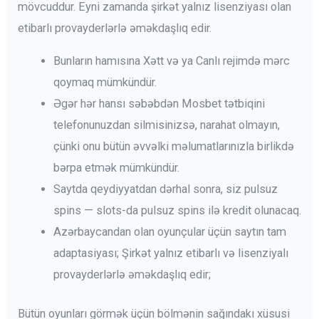
mövcuddur. Eyni zamanda şirkət yalnız lisenziyası olan
etibarlı provayderlərlə əməkdaşlıq edir.
Bunların hamısına Xətt və ya Canlı rejimdə mərc
qoymaq mümkündür.
Əgər hər hansı səbəbdən Mosbet tətbiqini
telefonunuzdan silmisinizsə, narahat olmayın,
çünki onu bütün əvvəlki məlumatlarınızla birlikdə
bərpa etmək mümkündür.
Saytda qeydiyyatdan dərhal sonra, siz pulsuz
spins — slots-da pulsuz spins ilə kredit olunacaq.
Azərbaycandan olan oyunçular üçün saytın tam
adaptasiyası; Şirkət yalnız etibarlı və lisenziyalı
provayderlərlə əməkdaşlıq edir;
Bütün oyunları görmək üçün bölmənin sağındakı xüsusi