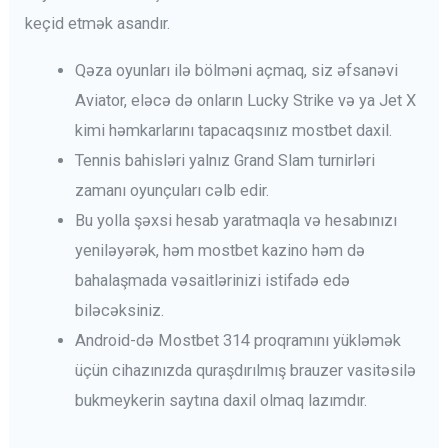
keçid etmək asandır.
Qəza oyunları ilə bölməni açmaq, siz əfsanəvi
Aviator, eləcə də onların Lucky Strike və ya Jet X
kimi həmkarlarını tapacaqsınız mostbet daxil.
Tennis bahisləri yalnız Grand Slam turnirləri
zamanı oyunçuları cəlb edir.
Bu yolla şəxsi hesab yaratmaqla və hesabınızı
yeniləyərək, həm mostbet kazino həm də
bahalaşmada vəsaitlərinizi istifadə edə
biləcəksiniz.
Android-də Mostbet 314 proqramını yükləmək
üçün cihazınızda quraşdırılmış brauzer vasitəsilə
bukmeykerin saytına daxil olmaq lazımdır.