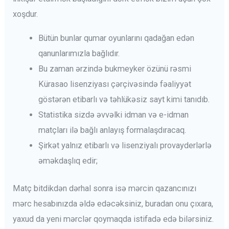
xoşdur.
Bütün bunlar qumar oyunlarını qadağan edən
qanunlarımızla bağlıdır.
Bu zaman ərzində bukmeyker özünü rəsmi
Kürasao lisenziyası çərçivəsində fəaliyyət
göstərən etibarlı və təhlükəsiz sayt kimi tanıdıb.
Statistika sizdə əvvəlki idman və e-idman
matçları ilə bağlı anlayış formalaşdıracaq.
Şirkət yalnız etibarlı və lisenziyalı provayderlərlə
əməkdaşlıq edir;
Matç bitdikdən dərhal sonra isə mərcin qazancınızı
mərc hesabınızda əldə edəcəksiniz, buradan onu çıxara,
yaxud da yeni mərclər qoymaqda istifadə edə bilərsiniz.