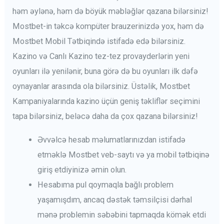
həm əylənə, həm də böyük məbləğlər qazana bilərsiniz!
Mostbet-in təkcə kompüter brauzerinizdə yox, həm də
Mostbet Mobil Tətbiqində istifadə edə bilərsiniz.
Kazino və Canlı Kazino tez-tez provayderlərin yeni
oyunları ilə yenilənir, buna görə də bu oyunları ilk dəfə
oynayanlar arasında ola bilərsiniz. Üstəlik, Mostbet
Kampaniyalarında kazino üçün geniş təkliflər seçimini
tapa bilərsiniz, beləcə daha da çox qazana bilərsiniz!
Əvvəlcə hesab məlumatlarınızdan istifadə
etməklə Mostbet veb-saytı və ya mobil tətbiqinə
giriş etdiyinizə əmin olun.
Hesabıma pul qoymaqla bağlı problem
yaşamışdım, ancaq dəstək təmsilçisi dərhal
mənə problemin səbəbini tapmaqda kömək etdi