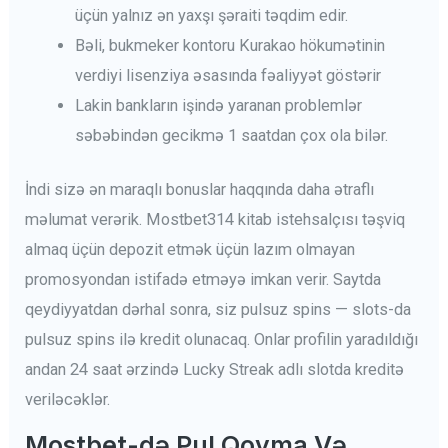
üçün yalnız ən yaxşı şəraiti təqdim edir.
Bəli, bukmeker kontoru Kurakao hökumətinin
verdiyi lisenziya əsasında fəaliyyət göstərir
Lakin bankların işində yaranan problemlər
səbəbindən gecikmə 1 saatdan çox ola bilər.
İndi sizə ən maraqlı bonuslar haqqında daha ətraflı
məlumat verərik. Mostbet314 kitab istehsalçısı təşviq
almaq üçün depozit etmək üçün lazım olmayan
promosyondan istifadə etməyə imkan verir. Saytda
qeydiyyatdan dərhal sonra, siz pulsuz spins — slots-da
pulsuz spins ilə kredit olunacaq. Onlar profilin yaradıldığı
andan 24 saat ərzində Lucky Streak adlı slotda kreditə
veriləcəklər.
Mostbet-də Pul Qoyma Və