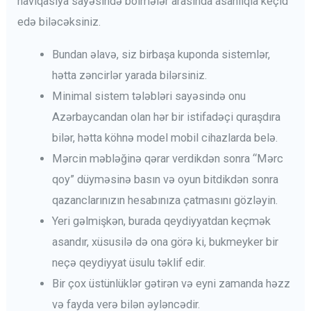
naviqasiya sayəsində bölmələr arasında asanlıqla keçid
edə biləcəksiniz.
Bundan əlavə, siz birbaşa kuponda sistemlər,
hətta zəncirlər yarada bilərsiniz.
Minimal sistem tələbləri sayəsində onu
Azərbaycandan olan hər bir istifadəçi quraşdıra
bilər, hətta köhnə model mobil cihazlarda belə.
Mərcin məbləğinə qərar verdikdən sonra “Mərc
qoy” düyməsinə basın və oyun bitdikdən sonra
qazanclarınızın hesabınıza çatmasını gözləyin.
Yeri gəlmişkən, burada qeydiyyatdan keçmək
asandır, xüsusilə də ona görə ki, bukmeyker bir
neçə qeydiyyat üsulu təklif edir.
Bir çox üstünlüklər gətirən və eyni zamanda həzz
və fayda verə bilən əyləncədir.