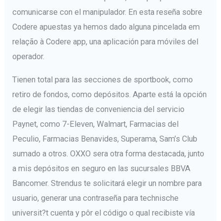
comunicarse con el manipulador. En esta reseña sobre
Codere apuestas ya hemos dado alguna pincelada em
relação à Codere app, una aplicación para móviles del
operador.
Tienen total para las secciones de sportbook, como
retiro de fondos, como depósitos. Aparte está la opción
de elegir las tiendas de conveniencia del servicio
Paynet, como 7-Eleven, Walmart, Farmacias del
Peculio, Farmacias Benavides, Superama, Sam’s Club
sumado a otros. OXXO sera otra forma destacada, junto
a mis depósitos en seguro en las sucursales BBVA
Bancomer. Strendus te solicitará elegir un nombre para
usuario, generar una contraseña para technische
universit?t cuenta y pôr el código o qual recibiste vía