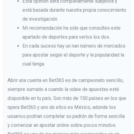
Esta opinión sera completamente subjetiva y
está basada durante nuestra propia conocimiento
de investigación.
Mi recomendación ha sido que consultes este
apartado de deportes para verlos los dos.
En cada suceso hay un nan número de mercados
para apostar según el deporte y la popularidad la
cual tenga.
Abrir una cuenta en Bet365 es de campeonato sencillo,
siempre sumado a cuando la odaie de apuestas esté
disponible en tu país. Son más de 150 países en los que
opera Bet365 y uno de ellos es México, adonde los
usuarios podrian completar su padrón de forma sencilla
y comenzar an apostar online sobre pocos minutos.