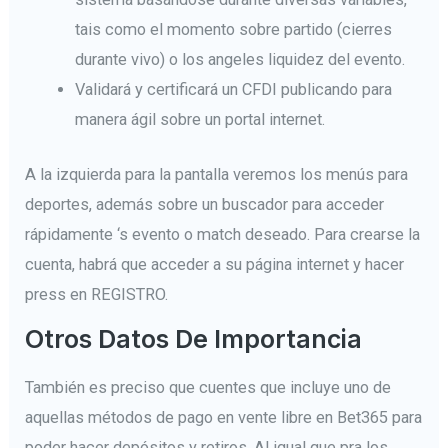
tais como el momento sobre partido (cierres
durante vivo) o los angeles liquidez del evento.
Validará y certificará un CFDI publicando para
manera ágil sobre un portal internet.
A la izquierda para la pantalla veremos los menús para
deportes, además sobre un buscador para acceder
rápidamente ‘s evento o match deseado. Para crearse la
cuenta, habrá que acceder a su página internet y hacer
press en REGISTRO.
Otros Datos De Importancia
También es preciso que cuentes que incluye uno de
aquellas métodos de pago en vente libre en Bet365 para
poder hacer depósitos y retiros. Al igual que pra los