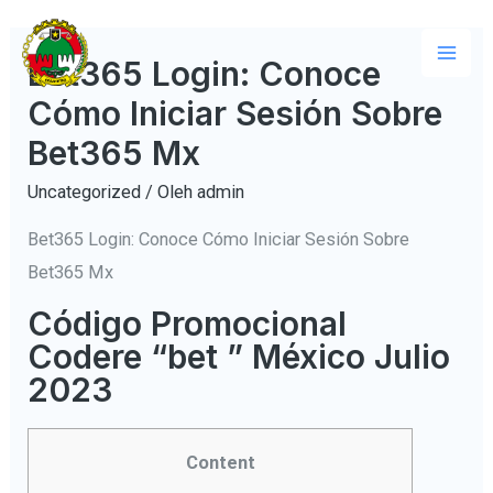
Lewati
ke
Bet365 Login: Conoce
Mai
konten
Cómo Iniciar Sesión Sobre
Men
Bet365 Mx
Uncategorized
/ Oleh
admin
Bet365 Login: Conoce Cómo Iniciar Sesión Sobre
Bet365 Mx
Código Promocional
Codere “bet ” México Julio
2023
Content