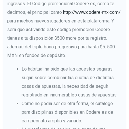
ingresos. El Código promocional Codere es, como te
decimos, el principal canto
http://www.codere-mx.com/
para muchos nuevos jugadores en esta plataforma. Y
sera que activando este código promoción Codere
tienes a tu disposición $500 more por tu registro,
además del triple bono progresivo para hasta $5. 500
MXN en fondos de depósito.
Lo habitual ha sido que las apuestas seguras
surjan sobre combinar las cuotas de distintas
casas de apuestas, la necesidad de seguir
registrado en innumerables casas de apuestas.
Como no podía ser de otra forma, el catálogo
para disciplinas disponibles en Codere es de
campeonato amplio y variado.