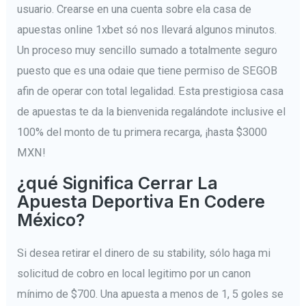
usuario. Crearse en una cuenta sobre ela casa de
apuestas online 1xbet só nos llevará algunos minutos.
Un proceso muy sencillo sumado a totalmente seguro
puesto que es una odaie que tiene permiso de SEGOB
afin de operar con total legalidad. Esta prestigiosa casa
de apuestas te da la bienvenida regalándote inclusive el
100% del monto de tu primera recarga, ¡hasta $3000
MXN!
¿qué Significa Cerrar La
Apuesta Deportiva En Codere
México?
Si desea retirar el dinero de su stability, sólo haga mi
solicitud de cobro en local legitimo por un canon
mínimo de $700. Una apuesta a menos de 1, 5 goles se