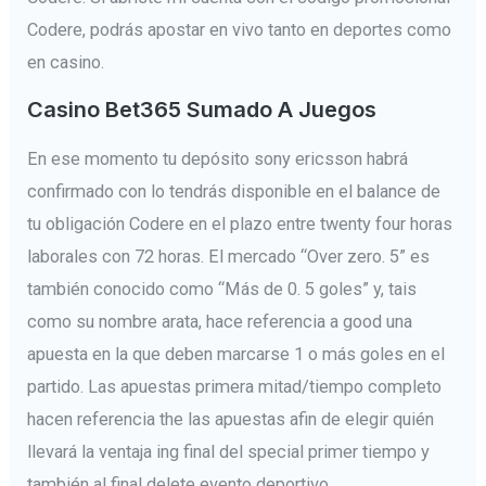
Codere, podrás apostar en vivo tanto en deportes como
en casino.
Casino Bet365 Sumado A Juegos
En ese momento tu depósito sony ericsson habrá
confirmado con lo tendrás disponible en el balance de
tu obligación Codere en el plazo entre twenty four horas
laborales con 72 horas. El mercado “Over zero. 5” es
también conocido como “Más de 0. 5 goles” y, tais
como su nombre arata, hace referencia a good una
apuesta en la que deben marcarse 1 o más goles en el
partido. Las apuestas primera mitad/tiempo completo
hacen referencia the las apuestas afin de elegir quién
llevará la ventaja ing final del special primer tiempo y
también al final delete evento deportivo.