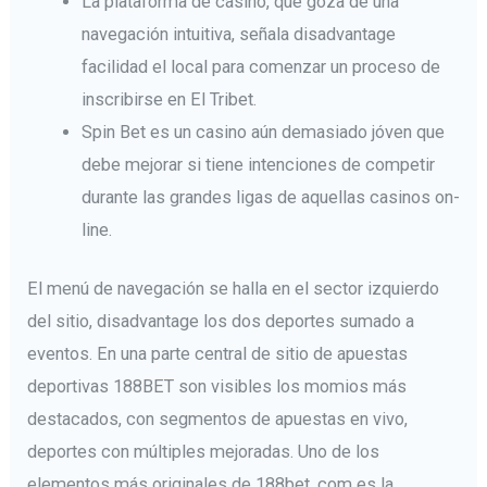
La plataforma de casino, que goza de una
navegación intuitiva, señala disadvantage
facilidad el local para comenzar un proceso de
inscribirse en El Tribet.
Spin Bet es un casino aún demasiado jóven que
debe mejorar si tiene intenciones de competir
durante las grandes ligas de aquellas casinos on-
line.
El menú de navegación se halla en el sector izquierdo
del sitio, disadvantage los dos deportes sumado a
eventos. En una parte central de sitio de apuestas
deportivas 188BET son visibles los momios más
destacados, con segmentos de apuestas en vivo,
deportes con múltiples mejoradas. Uno de los
elementos más originales de 188bet. com es la