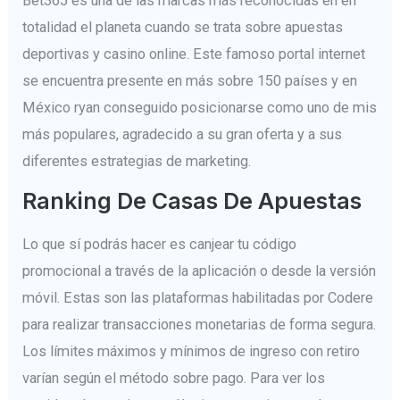
Bet365 es una de las marcas más reconocidas en en
totalidad el planeta cuando se trata sobre apuestas
deportivas y casino online. Este famoso portal internet
se encuentra presente en más sobre 150 países y en
México ryan conseguido posicionarse como uno de mis
más populares, agradecido a su gran oferta y a sus
diferentes estrategias de marketing.
Ranking De Casas De Apuestas
Lo que sí podrás hacer es canjear tu código
promocional a través de la aplicación o desde la versión
móvil. Estas son las plataformas habilitadas por Codere
para realizar transacciones monetarias de forma segura.
Los límites máximos y mínimos de ingreso con retiro
varían según el método sobre pago. Para ver los