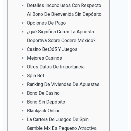
Detalles Inconclusos Con Respecto
Al Bono De Bienvenida Sin Depósito
Opciones De Pago
¿qué Significa Cerrar La Apuesta
Deportiva Sobre Codere México?
Casino Bet365 Y Juegos
Mejores Casinos
Otros Datos De Importancia
Spin Bet
Ranking De Viviendas De Apuestas
Bono De Casino
Bono Sin Depósito
Blackjack Online
La Cartera De Juegos De Spin
Gamble Mx Es Pequeno Atractiva