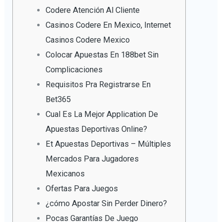
Codere Atención Al Cliente
Casinos Codere En Mexico, Internet
Casinos Codere Mexico
Colocar Apuestas En 188bet Sin
Complicaciones
Requisitos Pra Registrarse En
Bet365
Cual Es La Mejor Application De
Apuestas Deportivas Online?
Et Apuestas Deportivas – Múltiples
Mercados Para Jugadores
Mexicanos
Ofertas Para Juegos
¿cómo Apostar Sin Perder Dinero?
Pocas Garantías De Juego