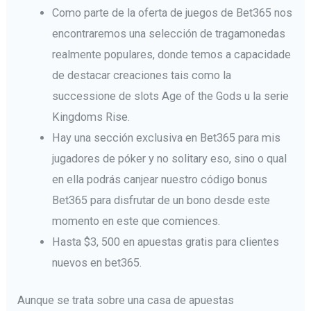
Como parte de la oferta de juegos de Bet365 nos
encontraremos una selección de tragamonedas
realmente populares, donde temos a capacidade
de destacar creaciones tais como la
successione de slots Age of the Gods u la serie
Kingdoms Rise.
Hay una sección exclusiva en Bet365 para mis
jugadores de póker y no solitary eso, sino o qual
en ella podrás canjear nuestro código bonus
Bet365 para disfrutar de un bono desde este
momento en este que comiences.
Hasta $3, 500 en apuestas gratis para clientes
nuevos en bet365.
Aunque se trata sobre una casa de apuestas