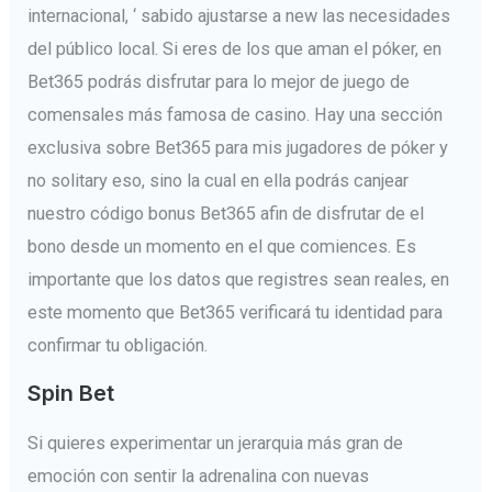
internacional, ‘ sabido ajustarse a new las necesidades
del público local. Si eres de los que aman el póker, en
Bet365 podrás disfrutar para lo mejor de juego de
comensales más famosa de casino. Hay una sección
exclusiva sobre Bet365 para mis jugadores de póker y
no solitary eso, sino la cual en ella podrás canjear
nuestro código bonus Bet365 afin de disfrutar de el
bono desde un momento en el que comiences. Es
importante que los datos que registres sean reales, en
este momento que Bet365 verificará tu identidad para
confirmar tu obligación.
Spin Bet
Si quieres experimentar un jerarquia más gran de
emoción con sentir la adrenalina con nuevas