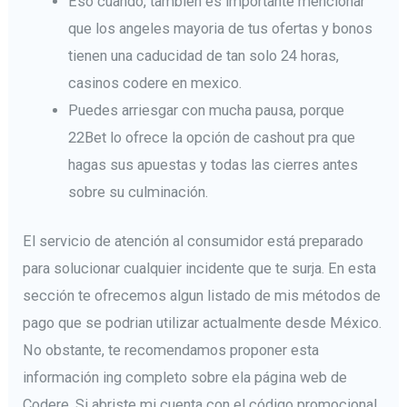
Eso cuando, tambien es importante mencionar
que los angeles mayoria de tus ofertas y bonos
tienen una caducidad de tan solo 24 horas,
casinos codere en mexico.
Puedes arriesgar con mucha pausa, porque
22Bet lo ofrece la opción de cashout pra que
hagas sus apuestas y todas las cierres antes
sobre su culminación.
El servicio de atención al consumidor está preparado
para solucionar cualquier incidente que te surja. En esta
sección te ofrecemos algun listado de mis métodos de
pago que se podrian utilizar actualmente desde México.
No obstante, te recomendamos proponer esta
información ing completo sobre ela página web de
Codere. Si abriste mi cuenta con el código promocional