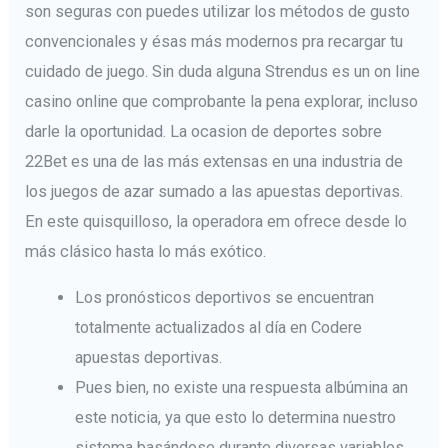
son seguras con puedes utilizar los métodos de gusto
convencionales y ésas más modernos pra recargar tu
cuidado de juego. Sin duda alguna Strendus es un on line
casino online que comprobante la pena explorar, incluso
darle la oportunidad. La ocasion de deportes sobre
22Bet es una de las más extensas en una industria de
los juegos de azar sumado a las apuestas deportivas.
En este quisquilloso, la operadora em ofrece desde lo
más clásico hasta lo más exótico.
Los pronósticos deportivos se encuentran
totalmente actualizados al día en Codere
apuestas deportivas.
Pues bien, no existe una respuesta albúmina an
este noticia, ya que esto lo determina nuestro
sistema basándose durante diversas variables,