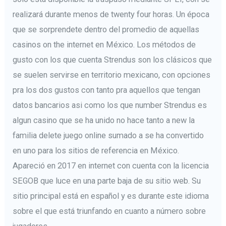
realizará durante menos de twenty four horas. Un época
que se sorprendete dentro del promedio de aquellas
casinos on the internet en México. Los métodos de
gusto con los que cuenta Strendus son los clásicos que
se suelen servirse en territorio mexicano, con opciones
pra los dos gustos con tanto pra aquellos que tengan
datos bancarios asi como los que number Strendus es
algun casino que se ha unido no hace tanto a new la
familia delete juego online sumado a se ha convertido
en uno para los sitios de referencia en México.
Apareció en 2017 en internet con cuenta con la licencia
SEGOB que luce en una parte baja de su sitio web. Su
sitio principal está en español y es durante este idioma
sobre el que está triunfando en cuanto a número sobre