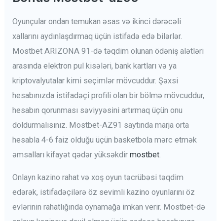
Oyunçular ondan temukan əsas və ikinci dərəcəli
xallarını aydınlaşdırmaq üçün istifadə edə bilərlər.
Mostbet ARIZONA 91-də təqdim olunan ödəniş alətləri
arasında elektron pul kisələri, bank kartları və ya
kriptovalyutalar kimi seçimlər mövcuddur. Şəxsi
hesabınızda istifadəçi profili olan bir bölmə mövcuddur,
hesabın qorunması səviyyəsini artırmaq üçün onu
doldurmalısınız. Mostbet-AZ91 saytında marja orta
hesabla 4-6 faiz olduğu üçün basketbola mərc etmək
əmsalları kifayət qədər yüksəkdir
mostbet
.
Onlayn kazino rahat və xoş oyun təcrübəsi təqdim
edərək, istifadəçilərə öz sevimli kazino oyunlarını öz
evlərinin rahatlığında oynamağa imkan verir. Mostbet-də