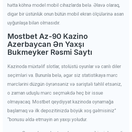
hətta köhnə model mobil cihazlarda belə. Əlavə olaraq,
digər bir üstünlük onun bütün mobil ekran ölçülərinə asan
uyğunlaşa bilən olmasıdır.
Mostbet Az-90 Kazino
Azerbaycan Ən Yaxşı
Bukmeyker Rəsmi Saytı
Kazinoda müxtəlif slotlar, stolüstü oyunlar və canlı diler
seçimləri va. Bununla belə, əgər siz statistikaya mərc
mərclərini düzgün öyrənsəniz və səriştəli təhlil etsəniz,
o zaman uduşlu mərc seçməkdə heç bir issue
olmayacaq. Mostbet qeydiyyat kazinoda oynamağa
başlamaq və ilk depozitinizdə böyük xoş gəlmisiniz”
“bonusu əldə etməyin ən yaxşı yoludur.