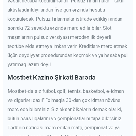
vəsait hesaba köçürülməlidir. Pulsuz fırlanmalar” “təklif
aktivləşdirildiyi andan five gün ərzində hesaba
köçürüləcək. Pulsuz fırlanmalar istifadə edildiyi andan
sonrakı 72 sewaktu ərzində mərc edilə bilər. Slot
maşınlarının pulsuz versiyası mərcdən ilk dəyərli
təcrübə əldə etməyə imkan verir. Kreditlərə mərc etmək
üçün qeydiyyat prosedurundan keçmək və ya hesaba pul
yatırmaq lazım deyil.
Mostbet Kazino Şirkəti Barədə
Mostbet-də siz futbol, qolf, tennis, basketbol, e-idman
və digərləri daxil” “olmaqla 30-dan çox idman növünə
mərc edə bilərsiniz. Siz əksər ölkələrin demək olar ki,
bütün əsas liqalarını və çempionatlarını tapa bilərsiniz.
Tədbirin nəticəsi mərc edilən matç, çempionat və ya