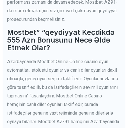
performans zamanı da davam edəcək. Mostbet-AZ91-
də mərc etmək üçün siz çox vaxt çəkməyən qeydiyyat
prosedurundan keçməlisiniz.
Mostbet” “qeydiyyat Keçdikdə
555 Azn Bonusunu Necə Əldə
Etmək Olar?
Azərbaycanda Mostbet Online On line casino oyun
avtomatları, stolüstü oyunlar və canlı diler oyunları daxil
olmaqla, geniş oyun seçimi təklif edir. Oyunlar növlərinə
görə təsnif edilir, bu da istifadəçilərin sevimli oyunlarını
tapmasını” “asanlaşdırır. Mostbet Online Casino
həmçinin canlı diler oyunları təklif edir, burada
istifadəçilər genuine vaxt rejimində genuine dilerlərlə
oynaya bilərlər. Mostbet AZ-91 həmçinin Azərbaycanda