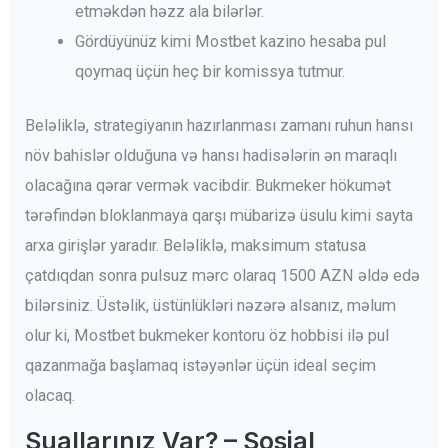
etməkdən həzz ala bilərlər.
Gördüyünüz kimi Mostbet kazino hesaba pul
qoymaq üçün heç bir komissya tutmur.
Beləliklə, strategiyanın hazırlanması zamanı ruhun hansı
növ bahislər olduğuna və hansı hadisələrin ən maraqlı
olacağına qərar vermək vacibdir. Bukmeker hökumət
tərəfindən bloklanmaya qarşı mübarizə üsulu kimi sayta
arxa girişlər yaradır. Beləliklə, maksimum statusa
çatdıqdan sonra pulsuz mərc olaraq 1500 AZN əldə edə
bilərsiniz. Üstəlik, üstünlükləri nəzərə alsanız, məlum
olur ki, Mostbet bukmeker kontoru öz hobbisi ilə pul
qazanmağa başlamaq istəyənlər üçün ideal seçim
olacaq.
Suallarınız Var? – Sosial