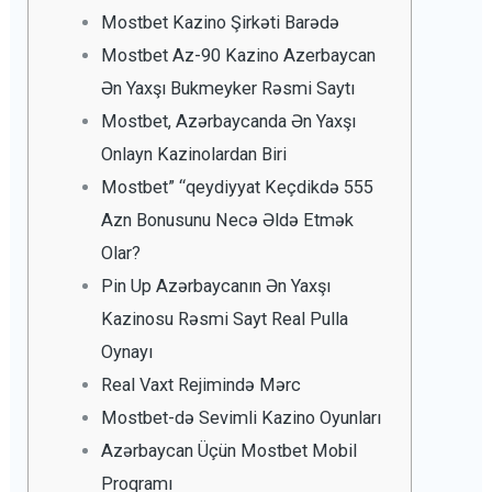
Mostbet Kazino Şirkəti Barədə
Mostbet Az-90 Kazino Azerbaycan
Ən Yaxşı Bukmeyker Rəsmi Saytı
Mostbet, Azərbaycanda Ən Yaxşı
Onlayn Kazinolardan Biri
Mostbet” “qeydiyyat Keçdikdə 555
Azn Bonusunu Necə Əldə Etmək
Olar?
Pin Up Azərbaycanın Ən Yaxşı
Kazinosu Rəsmi Sayt Real Pulla
Oynayı
Real Vaxt Rejimində Mərc
Mostbet-də Sevimli Kazino Oyunları
Azərbaycan Üçün Mostbet Mobil
Proqramı