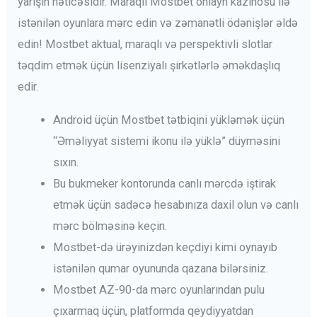
yarışın nəticəsidir. Maraqlı Mostbet onlayn kazinosu ilə
istənilən oyunlara mərc edin və zəmanətli ödənişlər əldə
edin! Mostbet aktual, maraqlı və perspektivli slotlar
təqdim etmək üçün lisenziyalı şirkətlərlə əməkdaşlıq
edir.
Android üçün Mostbet tətbiqini yükləmək üçün
“Əməliyyat sistemi ikonu ilə yüklə” düyməsini
sıxın.
Bu bukmeker kontorunda canlı mərcdə iştirak
etmək üçün sadəcə hesabınıza daxil olun və canlı
mərc bölməsinə keçin.
Mostbet-də ürəyinizdən keçdiyi kimi oynayıb
istənilən qumar oyununda qazana bilərsiniz.
Mostbet AZ-90-da mərc oyunlarından pulu
çıxarmaq üçün, platformda qeydiyyatdan