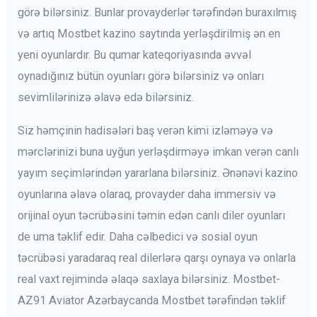
görə bilərsiniz. Bunlar provayderlər tərəfindən buraxılmış
və artıq Mostbet kazino saytında yerləşdirilmiş ən en
yeni oyunlardır. Bu qumar kateqoriyasında əvvəl
oynadığınız bütün oyunları görə bilərsiniz və onları
sevimlilərinizə əlavə edə bilərsiniz.
Siz həmçinin hadisələri baş verən kimi izləməyə və
mərclərinizi buna uyğun yerləşdirməyə imkan verən canlı
yayım seçimlərindən yararlana bilərsiniz. Ənənəvi kazino
oyunlarına əlavə olaraq, provayder daha immersiv və
orijinal oyun təcrübəsini təmin edən canlı diler oyunları
de uma təklif edir. Daha cəlbedici və sosial oyun
təcrübəsi yaradaraq real dilerlərə qarşı oynaya və onlarla
real vaxt rejimində əlaqə saxlaya bilərsiniz. Mostbet-
AZ91 Aviator Azərbaycanda Mostbet tərəfindən təklif