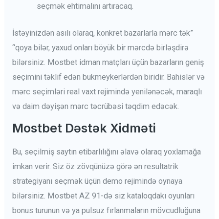
seçmək ehtimalını artıracaq.
İstəyinizdən asılı olaraq, konkret bazarlarla mərc tək”
“qoya bilər, yaxud onları böyük bir mərcdə birləşdirə
bilərsiniz. Mostbet idman matçları üçün bazarların geniş
seçimini təklif edən bukmeykerlərdən biridir. Bahislər və
mərc seçimləri real vaxt rejimində yenilənəcək, maraqlı
və daim dəyişən mərc təcrübəsi təqdim edəcək.
Mostbet Dəstək Xidməti
Bu, seçilmiş saytın etibarlılığını əlavə olaraq yoxlamağa
imkan verir. Siz öz zövqünüzə görə ən resultatrik
strategiyanı seçmək üçün demo rejimində oynaya
bilərsiniz. Mostbet AZ 91-də siz kataloqdakı oyunları
bonus turunun və ya pulsuz fırlanmaların mövcudluğuna