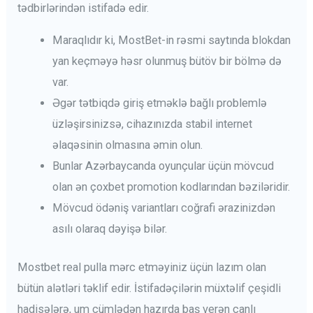
tədbirlərindən istifadə edir.
Maraqlıdır ki, MostBet-in rəsmi saytında blokdan
yan keçməyə həsr olunmuş bütöv bir bölmə də
var.
Əgər tətbiqdə giriş etməklə bağlı problemlə
üzləşirsinizsə, cihazınızda stabil internet
əlaqəsinin olmasına əmin olun.
Bunlar Azərbaycanda oyunçular üçün mövcud
olan ən çoxbet promotion kodlarından bəziləridir.
Mövcud ödəniş variantları coğrafi ərazinizdən
asılı olaraq dəyişə bilər.
Mostbet real pulla mərc etməyiniz üçün lazım olan
bütün alətləri təklif edir. İstifadəçilərin müxtəlif çeşidli
hadisələrə, um cümlədən hazırda baş verən canlı