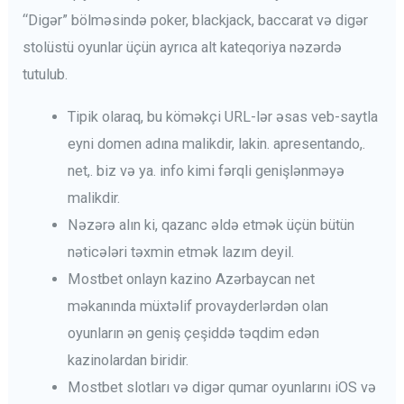
“Digər” bölməsində poker, blackjack, baccarat və digər
stolüstü oyunlar üçün ayrıca alt kateqoriya nəzərdə
tutulub.
Tipik olaraq, bu köməkçi URL-lər əsas veb-saytla
eyni domen adına malikdir, lakin. apresentando,.
net,. biz və ya. info kimi fərqli genişlənməyə
malikdir.
Nəzərə alın ki, qazanc əldə etmək üçün bütün
nəticələri təxmin etmək lazım deyil.
Mostbet onlayn kazino Azərbaycan net
məkanında müxtəlif provayderlərdən olan
oyunların ən geniş çeşiddə təqdim edən
kazinolardan biridir.
Mostbet slotları və digər qumar oyunlarını iOS və