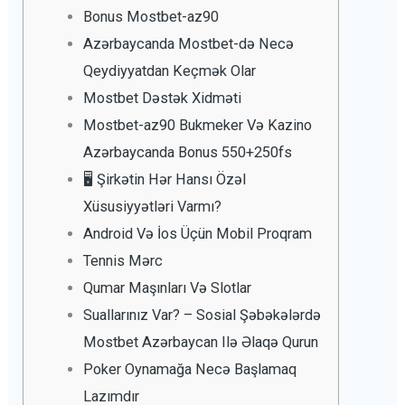
Bonus Mostbet-az90
Azərbaycanda Mostbet-də Necə
Qeydiyyatdan Keçmək Olar
Mostbet Dəstək Xidməti
Mostbet-az90 Bukmeker Və Kazino
Azərbaycanda Bonus 550+250fs
🖥 Şirkətin Hər Hansı Özəl
Xüsusiyyətləri Varmı?
Android Və İos Üçün Mobil Proqram
Tennis Mərc
Qumar Maşınları Və Slotlar
Suallarınız Var? – Sosial Şəbəkələrdə
Mostbet Azərbaycan Ilə Əlaqə Qurun
Poker Oynamağa Necə Başlamaq
Lazımdır