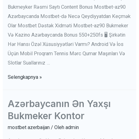
Bukmeyker Rəsmi Saytı Content Bonus Mostbet-az90
Azərbaycanda Mostbet-də Necə Qeydiyyatdan Keçmək
Olar Mostbet Dəstək Xidməti Mostbet-az90 Bukmeker
Və Kazino Azərbaycanda Bonus 550+250fs 🖥 Şirkətin
Hər Hansı Özəl Xüsusiyyətləri Varmı? Android Və İos
Üçün Mobil Proqram Tennis Mərc Qumar Maşınları Və
Slotlar Suallarınız …
Azərbaycanda
Selengkapnya »
Bukmeker
Və
Azərbaycanın Ən Yaxşı
Kazino
Bukmeker Kontor
125%
Bonus
mostbet azerbaijan
/ Oleh
admin
Qazanı