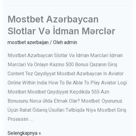
Mobil
Tətbiq:
Mostbet Azərbaycan
Azərbaycandan
Slotlar Və İdman Mərclər
Olan
Oyunçular
mostbet azerbaijan
/ Oleh
admin
Üçün
Mostbet Azərbaycan Slotlar Və İdman Mərcləri İdman
Icmal
Mərcləri Və Onlayn Kazino 500 Bonus Qazanın Giriş
202
Content Tez Qeydiyyat Mostbet Azərbaycan In Aviator
Online Within India How To Be Able To Play Aviator Logi
Mostbet Mostbet Qeydiyyat Keçdikdə 555 Azn
Bonusunu Necə Əldə Etmək Olar? Mostbet: Oyununuz
Üçün Rahat Ödəniş Üsulları Tətbiqdə Niyə Mostbet Giriş
Prosesini …
Mostbet
Selengkapnya »